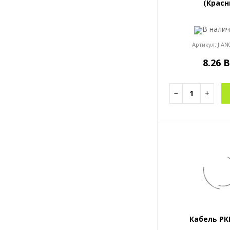
(Красн
В нали
Артикул:
JIAN
8.26 
−
+
Кабель РК