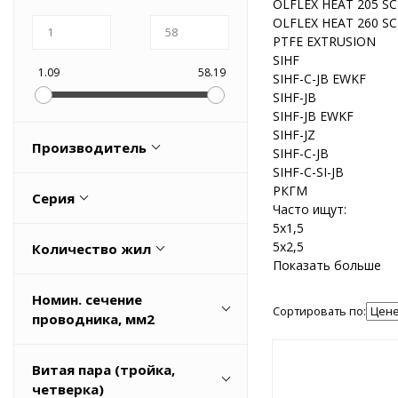
Оборудование пневматическое
OLFLEX HEAT 205 SC
OLFLEX HEAT 260 SC
PTFE EXTRUSION
SIHF
1.09
58.19
SIHF-C-JB EWKF
SIHF-JB
SIHF-JB EWKF
SIHF-JZ
Производитель
SIHF-С-JB
SIHF-С-SI-JB
JIANGSU XINGYUAN HIGH
РКГМ
Серия
TEMPERATURE WIRE AND CABLE
Часто ищут:
CO., LTD
5x1,5
FEP
5x2,5
Количество жил
Lapp Kabel
HEAT 260 C MC
Показать больше
TKD KABEL GmbH, Pliezhausen
1
OLFLEX HEAT 125 SC
Номин. сечение
Сортировать по:
Поставщик
10
проводника, мм2
OLFLEX HEAT 180 C MS
Весь список
12
Весь список
0
Витая пара (тройка,
2
0,5
четверка)