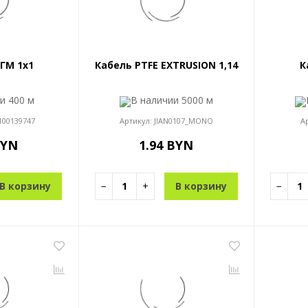
ГМ 1x1
Кабель PTFE EXTRUSION 1,14
К
ии
400 м
В наличии
5000 м
100139747
Артикул:
JIAN0107_MONO
А
BYN
1.94 BYN
В корзину
−
+
В корзину
−