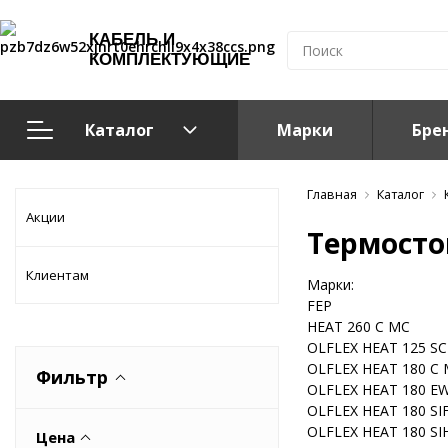
КАБЕЛЬ И
КОМПЛЕКТУЮЩИЕ
Каталог
Марки
Бре
Кабельно-проводниковая продукция
Главная
Каталог
Акции
Термосто
Система электрообогрева
Клиентам
Марки:
Электромонтажная продукция
FEP
HEAT 260 C MC
OLFLEX HEAT 125 SC
Компоненты структурированных кабельных систем (С
OLFLEX HEAT 180 C
Фильтр
OLFLEX HEAT 180 E
Кабелeнесущие системы
OLFLEX HEAT 180 SI
OLFLEX HEAT 180 SI
Цена