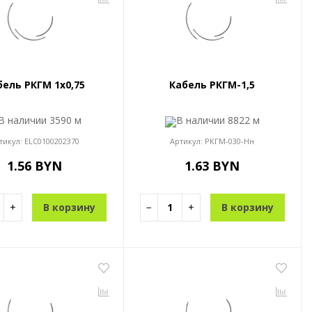
бель РКГМ 1x0,75
Кабель РКГМ-1,5
В наличии
3590 м
В наличии
8822 м
тикул:
ELC0100202370
Артикул:
РКГМ-030-Нн
1.56 BYN
1.63 BYN
+
В корзину
−
+
В корзину