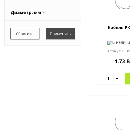
Резина
Диаметр, мм
Силиконовая резина
14.700000
Силиконовая резина с
Кабель РК
высокой устойчивостью к
9.600000
разрыву
В налич
Артикул:
ELC0
1.73 
−
+