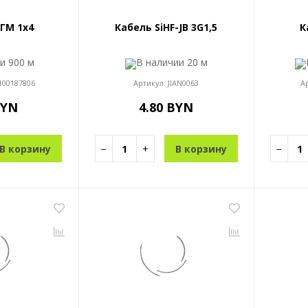
ГМ 1x4
Кабель SiHF-JB 3G1,5
К
ии
900 м
В наличии
20 м
100187806
Артикул:
JIAN0063
А
BYN
4.80 BYN
В корзину
−
+
В корзину
−