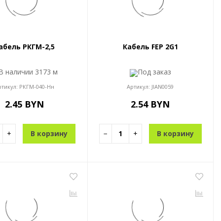
абель РКГМ-2,5
Кабель FEP 2G1
В наличии
3173 м
Под заказ
ртикул:
РКГМ-040-Нн
Артикул:
JIAN0059
2.45 BYN
2.54 BYN
+
В корзину
−
+
В корзину