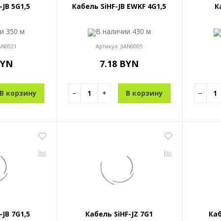
-JB 5G1,5
Кабель SiHF-JB EWKF 4G1,5
К
ии
350 м
В наличии
430 м
AN0021
Артикул:
JIAN0005
BYN
7.18 BYN
В корзину
−
+
В корзину
−
-JB 7G1,5
Кабель SiHF-JZ 7G1
Каб