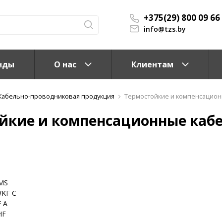
+375(29) 800 09 66
info@tzs.by
нды
О нас
Клиентам
Кабельно-проводниковая продукция
Термостойкие и компенсацион
йкие и компенсационные кабе
КС)
 MS
WKF C
F A
HF