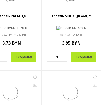
абель РКГМ-4,0
Кабель SIHF-C-JB 4G0,75
В наличии
1950 м
В наличии
480 м
ртикул:
РКГМ-050-Нн
Артикул:
JIAN0065
3.73 BYN
3.95 BYN
+
В корзину
−
+
В корзину