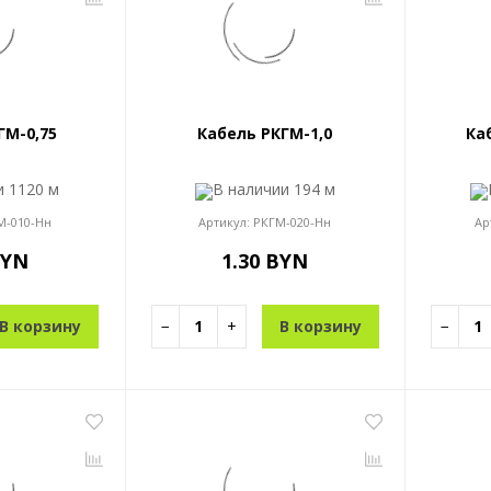
ГМ-0,75
Кабель РКГМ-1,0
Ка
ии
1120 м
В наличии
194 м
М-010-Нн
Артикул:
РКГМ-020-Нн
Ар
BYN
1.30 BYN
В корзину
−
+
В корзину
−