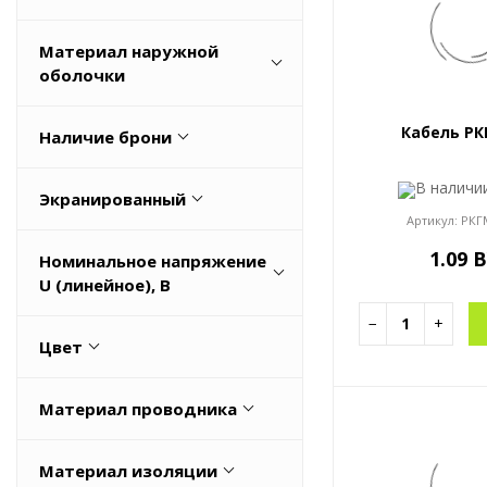
Весь список
0,75
Нет
Материал наружной
1
оболочки
Весь список
Силиконовая резина
Кабель РК
Наличие брони
Нет
В налич
Экранированный
Артикул:
РКГ
Да
1.09 
Номинальное напряжение
Нет
U (линейное), В
−
+
300/500
Цвет
Красный
Материал проводника
Медная
Материал изоляции