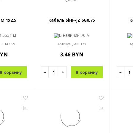
М 1x2,5
Кабель SiHF-JZ 6G0,75
К
ии
5531 м
В наличии
70 м
100149099
Артикул:
JIAN0178
А
BYN
3.46 BYN
В корзину
−
+
В корзину
−