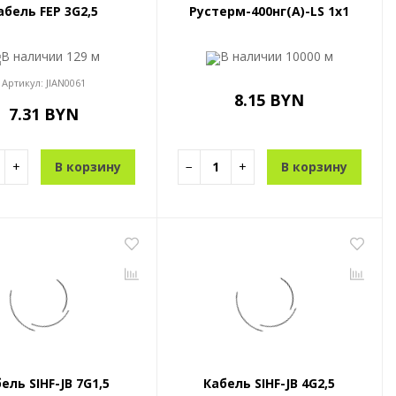
абель FEP 3G2,5
Рустерм-400нг(А)-LS 1x1
В наличии
129 м
В наличии
10000 м
Артикул:
JIAN0061
8.15 BYN
7.31 BYN
+
В корзину
−
+
В корзину
ель SIHF-JB 7G1,5
Кабель SIHF-JB 4G2,5