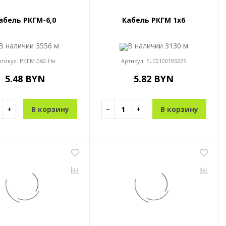
абель РКГМ-6,0
Кабель РКГМ 1x6
В наличии
3556 м
В наличии
3130 м
ртикул:
РКГМ-060-Нн
Артикул:
ELC0100193225
5.48 BYN
5.82 BYN
+
В корзину
−
+
В корзину