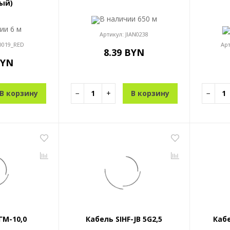
ый)
В наличии
650 м
чии
6 м
Артикул:
JIAN0238
0019_RED
Ар
8.39 BYN
BYN
В корзину
−
+
В корзину
−
ГМ-10,0
Кабель SIHF-JB 5G2,5
Кабе