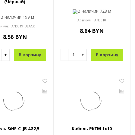
(Чёрный)
В наличии
728 м
В наличии
199 м
Артикул:
JIAN0010
тикул:
JIAN0019_BLACK
8.64 BYN
8.56 BYN
+
В корзину
−
+
В корзину
ль SiHF-С-JB 4G2,5
Кабель РКГМ 1x10