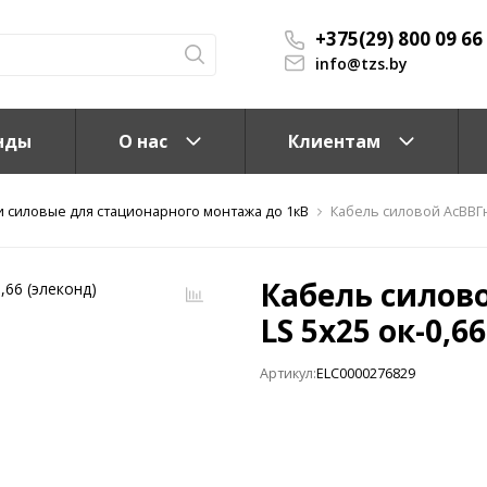
+375(29) 800 09 66
info@tzs.by
нды
О нас
Клиентам
и силовые для стационарного монтажа до 1кВ
Кабель силовой АсВВГнг
Кабель силово
LS 5x25 ок-0,6
Артикул:
ELC0000276829
КС)