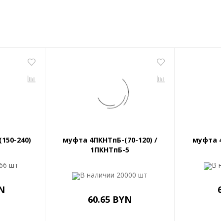
150-240)
муфта 4ПКНТпБ-(70-120) /
муфта 4
1ПКНТпБ-5
66 шт
В 
В наличии
20000 шт
N
60.65 BYN