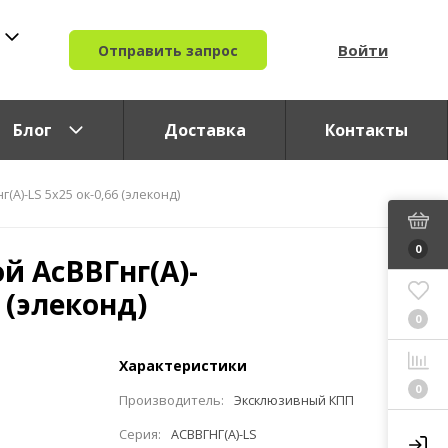
Войти
Отправить запрос
Блог
Доставка
Контакты
(A)-LS 5x25 ок-0,66 (элеконд)
0
й АсВВГнг(A)-
6 (элеконд)
0
Характеристики
0
Производитель:
Эксклюзивный КПП
Серия:
АСВВГНГ(A)-LS