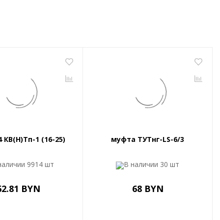
 КВ(Н)Тп-1 (16-25)
муфта ТУТнг-LS-6/3
наличии
9914 шт
В наличии
30 шт
62.81 BYN
68 BYN