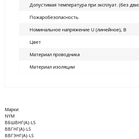
Допустимая температура при эксплуат. (без дви
Пожаробезопасность
Номинальное напряжение U (линейное), В
Цвет
Материал проводника
Материал изоляции
Марки:
NYM
ВБШВНГ(A)-LS
ВВГНГ(A)-LS
ВВГЭНГ(A)-LS