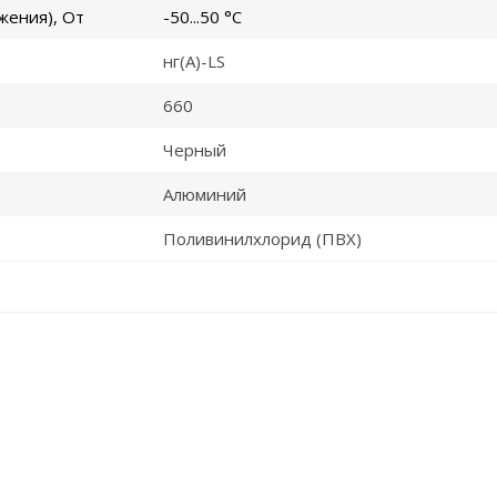
жения), От
-50...50 °C
нг(A)-LS
660
Черный
Алюминий
Поливинилхлорид (ПВХ)