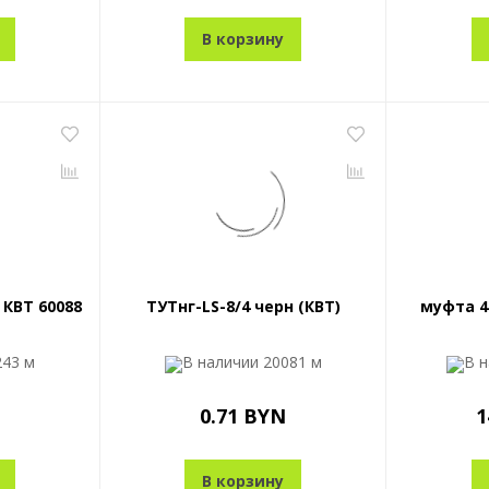
В корзину
 КВТ 60088
ТУТнг-LS-8/4 черн (КВТ)
муфта 4
243 м
В наличии
20081 м
В 
0.71 BYN
1
В корзину