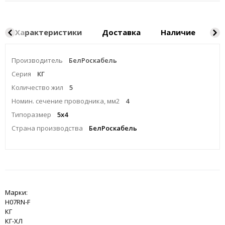
Характеристики
Доставка
Наличие
Ка
Производитель
БелРоскабель
Серия
КГ
Количество жил
5
Номин. сечение проводника, мм2
4
Типоразмер
5x4
Страна производства
БелРоскабель
Марки:
H07RN-F
КГ
КГ-ХЛ