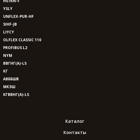
H07RN-F
YSLY
UNFLEX-PUR-HF
SIHF-JB
LIYCY
OLFLEX CLASSIC 110
PROFIBUS L2
NYM
ВВГНГ(A)-LS
КГ
АВББШВ
МКЭШ
КГВВНГ(A)-LS
Каталог
Контакты