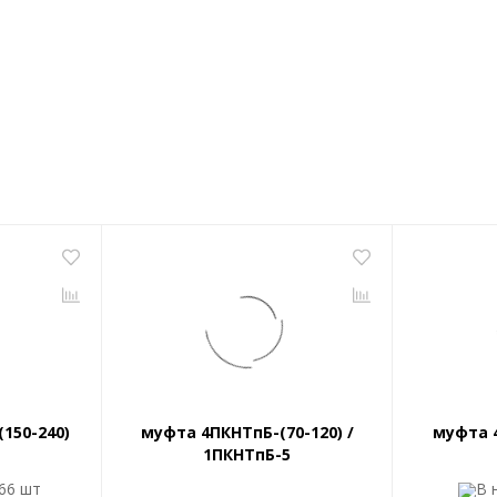
150-240)
муфта 4ПКНТпБ-(70-120) /
муфта 4
1ПКНТпБ-5
66 шт
В 