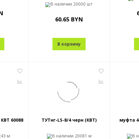
В наличии
20000 шт
N
60.65 BYN
В корзину
 КВТ 60088
ТУТнг-LS-8/4 черн (КВТ)
муфта 4
243 м
В наличии
20081 м
В 