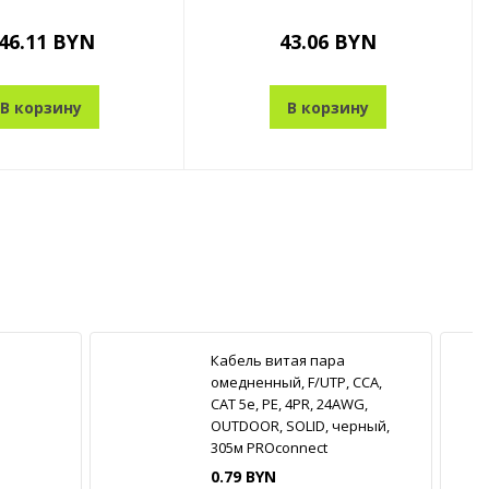
46.11 BYN
43.06 BYN
В корзину
В корзину
Кабель витая пара
омедненный, F/UTP, CCA,
CAT 5e, PE, 4PR, 24AWG,
OUTDOOR, SOLID, черный,
305м PROconnect
0.79 BYN