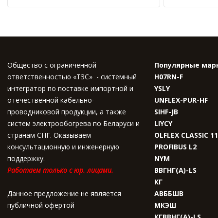
Общество с ограниченной
Популярные мар
ответственностью «ТЗС» - системный
H07RN-F
интегратор по поставке импортной и
YSLY
отечественной кабельно-
UNFLEX-PUR-HF
проводниковой продукции, а также
SIHF-JB
систем электрообогрева по Беларуси и
LIYCY
странам СНГ. Оказываем
OLFLEX CLASSIC 1
консультационную и инженерную
PROFIBUS L2
поддержку.
NYM
Работаем только с юр. лицами.
ВВГНГ(A)-LS
КГ
Данное предложение не является
АВББШВ
публичной офертой
МКЭШ
КГВВНГ(A)-LS