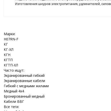
Изготовления шнуров электропитания, удлинителей, силовы
Марки:
H07RN-F
КГ
КГ-ХЛ
КГН
КГТП
КГТП-ХЛ
Часто ищут:
Экранированный гибкий
Экранированные кабели
Гибкий с медными жилами
Медный 4x4
Бронированный медный
Кабели ВВГ
Все теги: