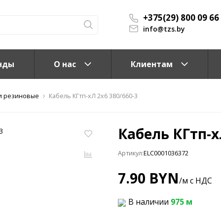
+375(29) 800 09 66
info@tzs.by
нды
О нас
Клиентам
и резиновые
Кабель КГтп-xЛ 2x6 380/660-3
Кабель КГтп-x
Артикул:
ELC0001036372
КС)
7.90 BYN
/м с НДС
В наличии
975 м