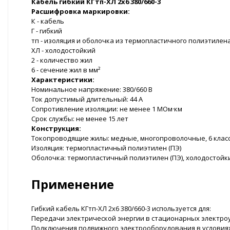
Кабель гибкий КГтп-ХЛ 2x6 380/660-3
Расшифровка маркировки:
К - кабель
Г - гибкий
тп - изоляция и оболочка из термопластичного полиэтилен
ХЛ - холодостойкий
2 - количество жил
6 - сечение жил в мм²
Характеристики:
Номинальное напряжение: 380/660 В
Ток допустимый длительный: 44 А
Сопротивление изоляции: не менее 1 МОм·км
Срок службы: не менее 15 лет
Конструкция:
Токопроводящие жилы: медные, многопроволочные, 6 класс
Изоляция: термопластичный полиэтилен (ПЭ)
Оболочка: термопластичный полиэтилен (ПЭ), холодостойкий
Применение
Гибкий кабель КГтп-ХЛ 2x6 380/660-3 используется для:
Передачи электрической энергии в стационарных электроу
Подключения подвижного электрооборудования в условиях 