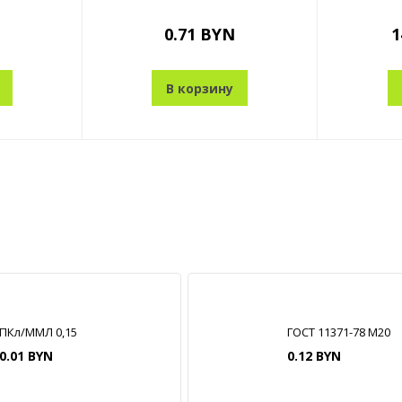
0.71 BYN
1
В корзину
ПКл/ММЛ 0,15
ГОСТ 11371-78 М20
0.01 BYN
0.12 BYN