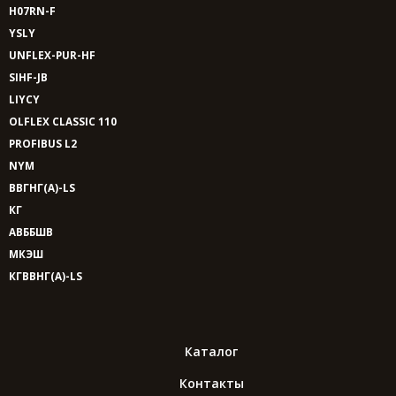
H07RN-F
YSLY
UNFLEX-PUR-HF
SIHF-JB
LIYCY
OLFLEX CLASSIC 110
PROFIBUS L2
NYM
ВВГНГ(A)-LS
КГ
АВББШВ
МКЭШ
КГВВНГ(A)-LS
Каталог
Контакты