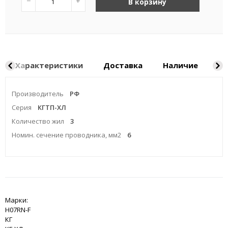
−
+
В корзину
Характеристики
Доставка
Наличие
Ка
Производитель
РФ
Серия
КГТП-ХЛ
Количество жил
3
Номин. сечение проводника, мм2
6
Марки:
H07RN-F
КГ