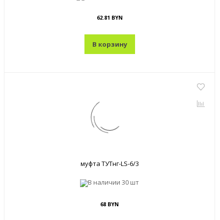
62.81 BYN
В корзину
муфта ТУТнг-LS-6/3
В наличии
30 шт
68 BYN