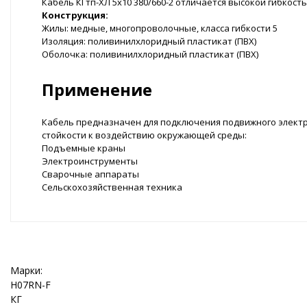
Кабель КГтп-ХЛ 5x10 380/660-2 отличается высокой гибко
Конструкция:
Жилы: медные, многопроволочные, класса гибкости 5
Изоляция: поливинилхлоридный пластикат (ПВХ)
Оболочка: поливинилхлоридный пластикат (ПВХ)
Применение
Кабель предназначен для подключения подвижного электр
стойкости к воздействию окружающей среды:
Подъемные краны
Электроинструменты
Сварочные аппараты
Сельскохозяйственная техника
Марки:
H07RN-F
КГ