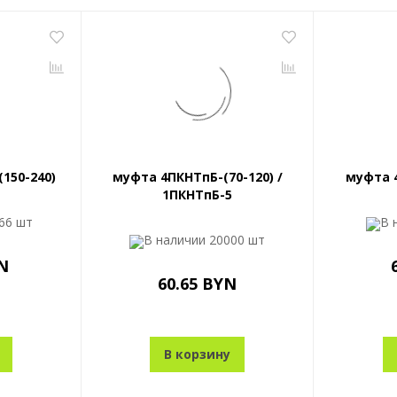
150-240)
муфта 4ПКНТпБ-(70-120) /
муфта 4
1ПКНТпБ-5
66 шт
В 
В наличии
20000 шт
N
60.65 BYN
В корзину