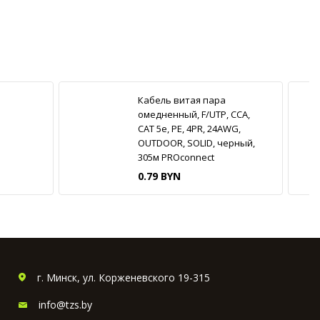
Кабель витая пара
омедненный, F/UTP, CCA,
CAT 5e, PE, 4PR, 24AWG,
OUTDOOR, SOLID, черный,
305м PROconnect
0.79 BYN
г. Минск, ул. Корженевского 19-315
info@tzs.by