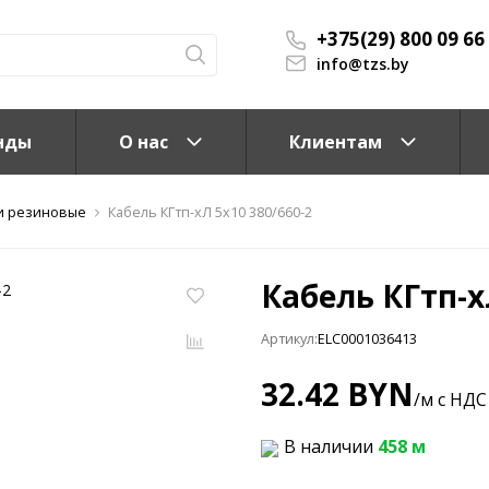
+375(29) 800 09 66
info@tzs.by
нды
О нас
Клиентам
и резиновые
Кабель КГтп-xЛ 5x10 380/660-2
Кабель КГтп-x
Артикул:
ELC0001036413
КС)
32.42 BYN
/м с НДС
В наличии
458 м