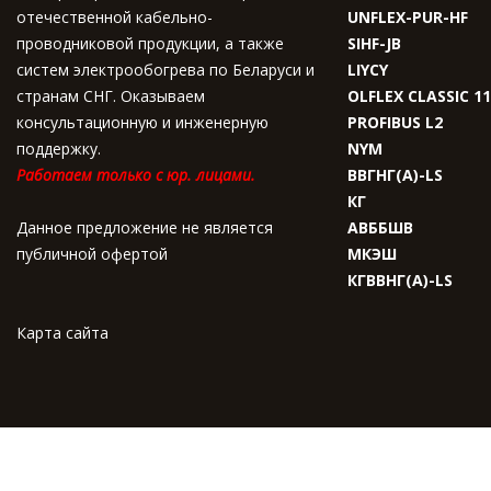
отечественной кабельно-
UNFLEX-PUR-HF
проводниковой продукции, а также
SIHF-JB
систем электрообогрева по Беларуси и
LIYCY
странам СНГ. Оказываем
OLFLEX CLASSIC 1
консультационную и инженерную
PROFIBUS L2
поддержку.
NYM
Работаем только с юр. лицами.
ВВГНГ(A)-LS
КГ
Данное предложение не является
АВББШВ
публичной офертой
МКЭШ
КГВВНГ(A)-LS
Карта сайта