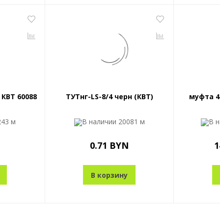
 КВТ 60088
ТУТнг-LS-8/4 черн (КВТ)
муфта 4
243 м
В наличии
20081 м
В 
0.71 BYN
1
В корзину