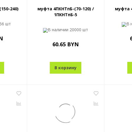
150-240)
муфта 4ПКНТпБ-(70-120) /
муфта 4
1ПКНТпБ-5
66 шт
В 
В наличии
20000 шт
N
60.65 BYN
В корзину