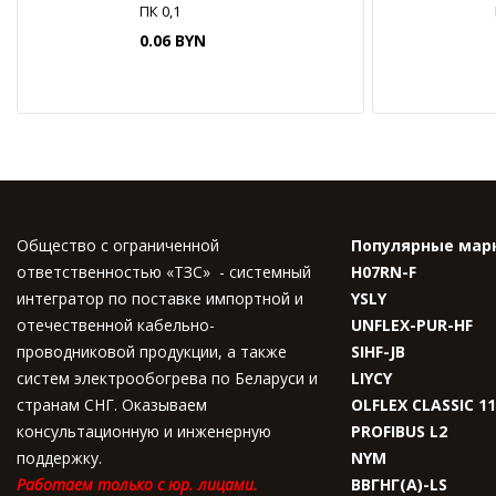
ПК 0,1
0.06 BYN
Общество с ограниченной
Популярные мар
ответственностью «ТЗС» - системный
H07RN-F
интегратор по поставке импортной и
YSLY
отечественной кабельно-
UNFLEX-PUR-HF
проводниковой продукции, а также
SIHF-JB
систем электрообогрева по Беларуси и
LIYCY
странам СНГ. Оказываем
OLFLEX CLASSIC 1
консультационную и инженерную
PROFIBUS L2
поддержку.
NYM
Работаем только с юр. лицами.
ВВГНГ(A)-LS