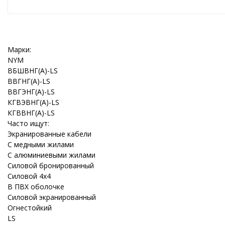
Марки:
NYM
ВБШВНГ(A)-LS
ВВГНГ(A)-LS
ВВГЭНГ(A)-LS
КГВЭВНГ(A)-LS
КГВВНГ(A)-LS
Часто ищут:
Экранированные кабели
С медными жилами
С алюминиевыми жилами
Силовой бронированный
Силовой 4x4
В ПВХ оболочке
Силовой экранированный
Огнестойкий
LS