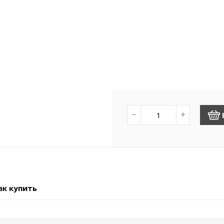
−
+
ак купить