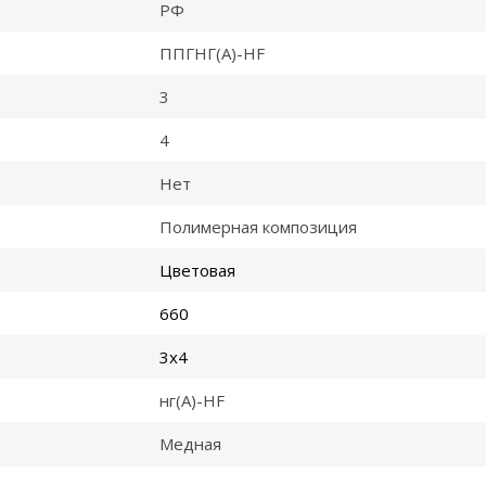
РФ
ППГНГ(A)-HF
3
4
Нет
Полимерная композиция
Цветовая
660
3x4
нг(A)-HF
Медная