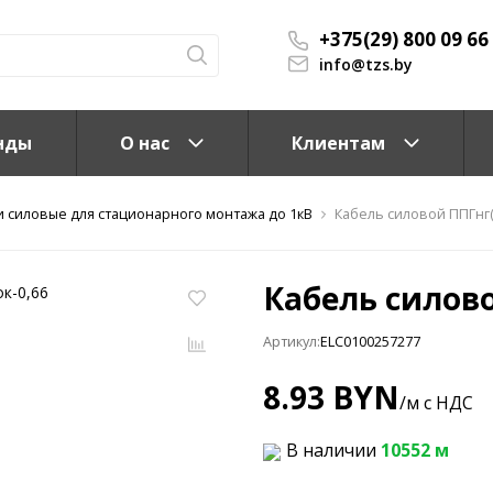
+375(29) 800 09 66
info@tzs.by
нды
О нас
Клиентам
и силовые для стационарного монтажа до 1кВ
Кабель силовой ППГнг(A
Кабель силово
Артикул:
ELC0100257277
КС)
8.93 BYN
/м с НДС
В наличии
10552 м