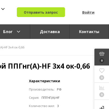
Войти
Отправить запрос
Блог
Доставка
Контакты
)-HF 3x4 ок-0,66
0
й ППГнг(A)-HF 3x4 ок-0,66
0
Характеристики
Производитель:
РФ
0
Серия:
ППГНГ(A)-HF
Количество жил:
3