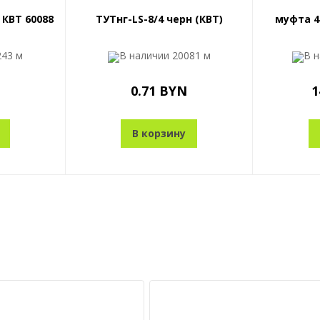
 КВТ 60088
ТУТнг-LS-8/4 черн (КВТ)
муфта 4
243 м
В наличии
20081 м
В 
0.71 BYN
1
В корзину