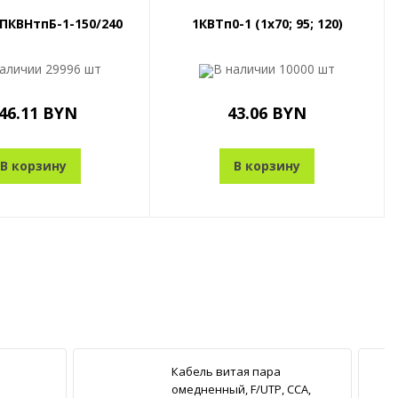
ПКВНтпБ-1-150/240
1КВТп0-1 (1x70; 95; 120)
наличии
29996 шт
В наличии
10000 шт
46.11 BYN
43.06 BYN
В корзину
В корзину
Кабель витая пара
омедненный, F/UTP, CCA,