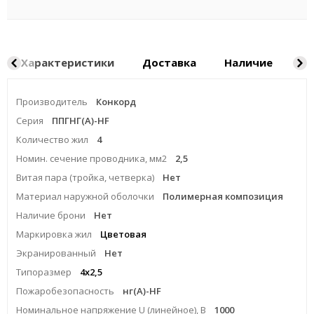
Характеристики
Доставка
Наличие
Ка
Производитель
Конкорд
Серия
ППГНГ(A)-HF
Количество жил
4
Номин. сечение проводника, мм2
2,5
Витая пара (тройка, четверка)
Нет
Материал наружной оболочки
Полимерная композиция
Наличие брони
Нет
Маркировка жил
Цветовая
Экранированный
Нет
Типоразмер
4x2,5
Пожаробезопасность
нг(A)-HF
Номинальное напряжение U (линейное), В
1000