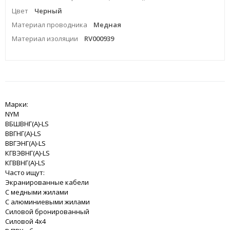
Цвет
Черный
Материал проводника
Медная
Материал изоляции
RV000939
Марки:
NYM
ВБШВНГ(A)-LS
ВВГНГ(A)-LS
ВВГЭНГ(A)-LS
КГВЭВНГ(A)-LS
КГВВНГ(A)-LS
Часто ищут:
Экранированные кабели
С медными жилами
С алюминиевыми жилами
Силовой бронированный
Силовой 4x4