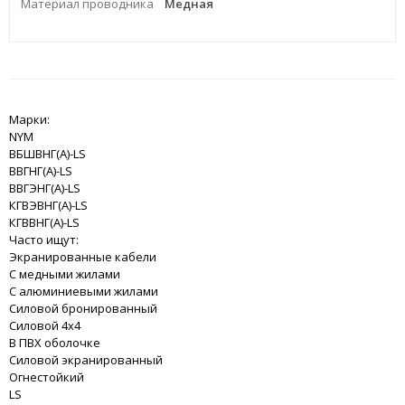
Материал проводника
Медная
Марки:
NYM
ВБШВНГ(A)-LS
ВВГНГ(A)-LS
ВВГЭНГ(A)-LS
КГВЭВНГ(A)-LS
КГВВНГ(A)-LS
Часто ищут:
Экранированные кабели
С медными жилами
С алюминиевыми жилами
Силовой бронированный
Силовой 4x4
В ПВХ оболочке
Силовой экранированный
Огнестойкий
LS