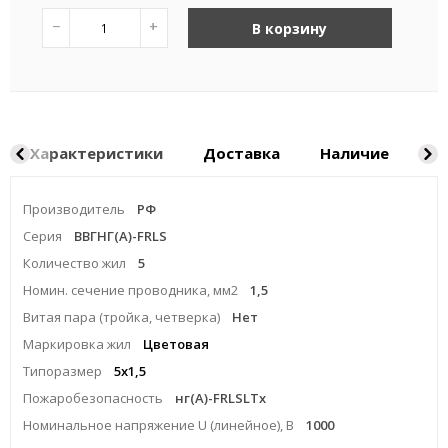
−
+
В корзину
Характеристики
Доставка
Наличие
Ка
Производитель
РФ
Серия
ВВГНГ(A)-FRLS
Количество жил
5
Номин. сечение проводника, мм2
1,5
Витая пара (тройка, четверка)
Нет
Маркировка жил
Цветовая
Типоразмер
5x1,5
Пожаробезопасность
нг(А)-FRLSLTx
Номинальное напряжение U (линейное), В
1000