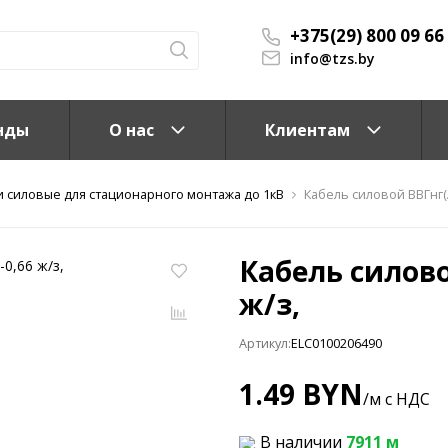
+375(29) 800 09 66
info@tzs.by
нды
О нас
Клиентам
и силовые для стационарного монтажа до 1кВ
Кабель силовой ВВГнг(A)
Кабель силовой
ж/з,
Артикул:
ELC0100206490
КС)
1.49 BYN
/м с НДС
В наличии
7911 м