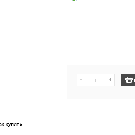
−
+
ак купить