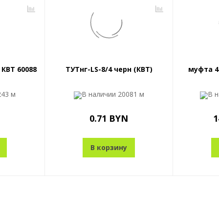
 КВТ 60088
ТУТнг-LS-8/4 черн (КВТ)
муфта 4
243 м
В наличии
20081 м
В 
0.71 BYN
1
В корзину