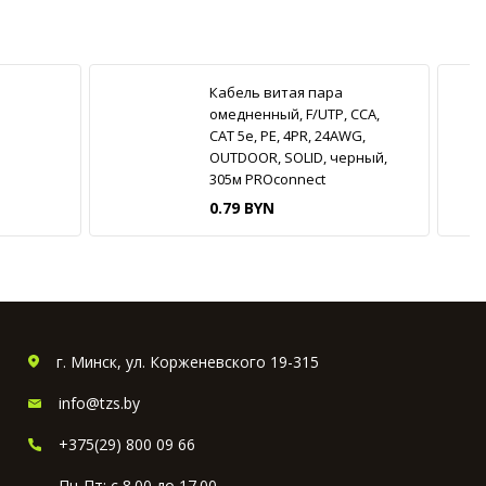
Кабель витая пара
омедненный, F/UTP, CCA,
CAT 5e, PE, 4PR, 24AWG,
OUTDOOR, SOLID, черный,
305м PROconnect
0.79 BYN
г. Минск, ул. Корженевского 19-315
info@tzs.by
+375(29) 800 09 66
Пн-Пт: с 8.00 до 17.00