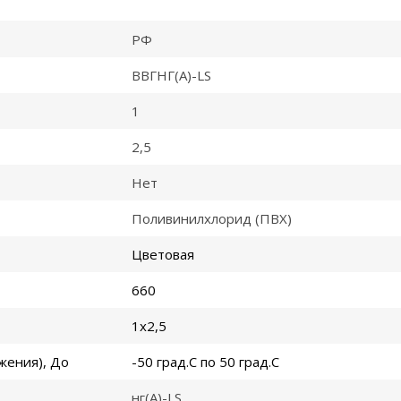
РФ
ВВГНГ(A)-LS
1
2,5
Нет
Поливинилхлорид (ПВХ)
Цветовая
660
1x2,5
жения), До
-50 град.C по 50 град.C
нг(A)-LS