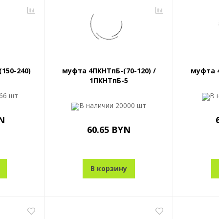
150-240)
муфта 4ПКНТпБ-(70-120) /
муфта 4
1ПКНТпБ-5
66 шт
В 
В наличии
20000 шт
N
60.65 BYN
В корзину