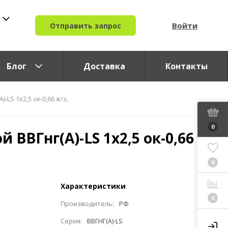
Войти
Отправить запрос
Блог
Доставка
Контакты
-LS 1x2,5 ок-0,66 ж/з,
0
 ВВГнг(A)-LS 1x2,5 ок-0,66
0
Характеристики
0
Производитель:
РФ
Серия:
ВВГНГ(A)-LS