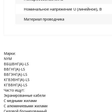
Номинальное напряжение U (линейное), В
Материал проводника
Марки:
NYM
ВБШВНГ(A)-LS
ВВГНГ(A)-LS
ВВГЭНГ(A)-LS
КГВЭВНГ(A)-LS
КГВВНГ(A)-LS
Часто ищут:
Экранированные кабели
С медными жилами
С алюминиевыми жилами
Силовой бронированный