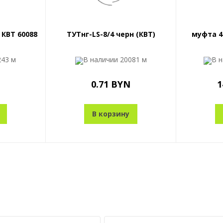
 КВТ 60088
ТУТнг-LS-8/4 черн (КВТ)
муфта 4
243 м
В наличии
20081 м
В 
0.71 BYN
1
В корзину