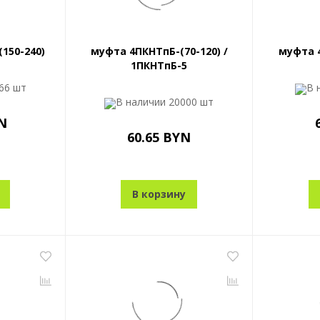
150-240)
муфта 4ПКНТпБ-(70-120) /
муфта 4
1ПКНТпБ-5
66 шт
В 
В наличии
20000 шт
N
60.65 BYN
В корзину