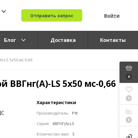
Войти
Отправить запрос
Блог
Доставка
Контакты
)-LS 5x50 мс-0,66
0
й ВВГнг(A)-LS 5x50 мс-0,66
0
Характеристики
ДС
Производитель:
РФ
0
Серия:
ВВГНГ(A)-LS
Количество жил:
5