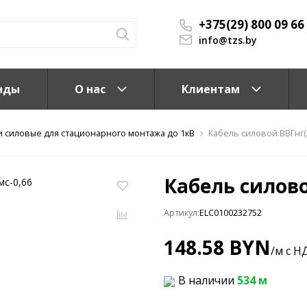
+375(29) 800 09 66
info@tzs.by
нды
О нас
Клиентам
и силовые для стационарного монтажа до 1кВ
Кабель силовой ВВГнг(A
Кабель силово
Артикул:
ELC0100232752
КС)
148.58 BYN
/м с Н
В наличии
534 м