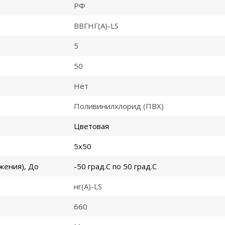
РФ
ВВГНГ(A)-LS
5
50
Нет
Поливинилхлорид (ПВХ)
Цветовая
5x50
жения), До
-50 град.C по 50 град.C
нг(A)-LS
660