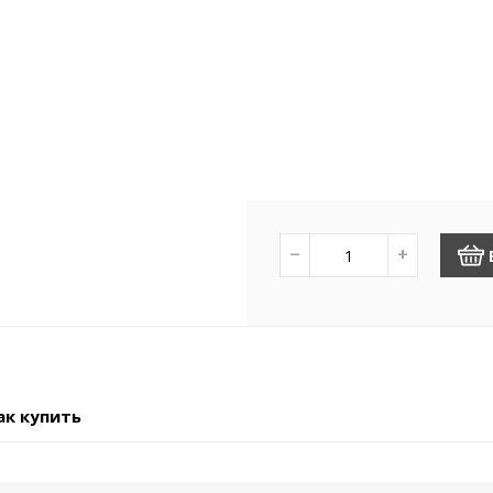
−
+
ак купить