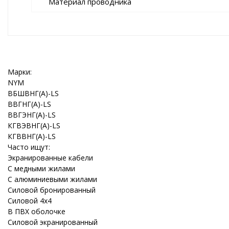
Материал проводника
Марки:
NYM
ВБШВНГ(A)-LS
ВВГНГ(A)-LS
ВВГЭНГ(A)-LS
КГВЭВНГ(A)-LS
КГВВНГ(A)-LS
Часто ищут:
Экранированные кабели
С медными жилами
С алюминиевыми жилами
Силовой бронированный
Силовой 4x4
В ПВХ оболочке
Силовой экранированный