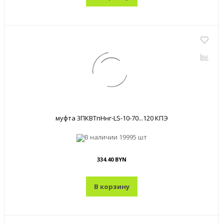
муфта 3ПКВТпНнг-LS-10-70...120 КПЭ
В наличии
19995 шт
334.40 BYN
В корзину