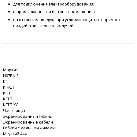
для подключения электрооборудования;
в промышленных и бытовых помещениях;
на открытом воздухе при условии защиты от прямого
воздействия солнечных лучей.
Марки:
H07RN-F
КГ
КГ-ХЛ
КГН
КГТП
КГТП-ХЛ
Часто ищут:
Экранированный гибкий
Экранированные кабели
Гибкий с медными жилами
Медный 4x4