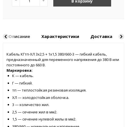
−
+
В корзину
Описание
Характеристики
Доставка
Н
Кабель КГтп-ХЛ 3x2,5 + 1x1,5 380/660-3 — гибкий кабель,
предназначенный для переменного напряжения до 380 В или
постоянного до 660 В.
Маркировка:
К — кабель.
Г — гибкий.
тп — теплостойкая резиновая изоляция.
ХЛ — холодостойкая оболочка.
3 — количество жил.
2,5 — сечение жил в мм2.
1,5 — сечение нулевой жилы в мм2.
380/660 — номинальное напряжение.