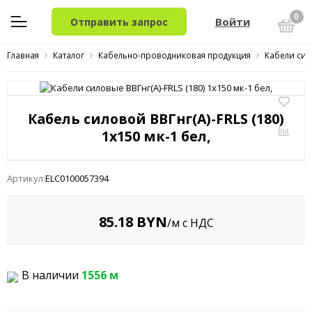
0
Войти
Отправить запрос
Главная
Каталог
Кабельно-проводниковая продукция
Кабели сил
Кабель силовой ВВГнг(A)-FRLS (180)
1x150 мк-1 бел,
Артикул:
ELC0100057394
85.18 BYN
/м с НДС
В наличии
1556 м