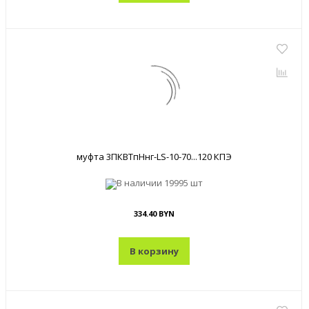
муфта 3ПКВТпНнг-LS-10-70...120 КПЭ
В наличии
19995 шт
334.40 BYN
В корзину