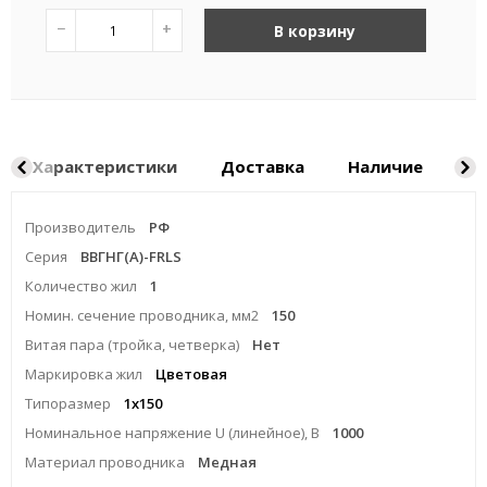
−
+
В корзину
Характеристики
Доставка
Наличие
Ка
Производитель
РФ
Серия
ВВГНГ(A)-FRLS
Количество жил
1
Номин. сечение проводника, мм2
150
Витая пара (тройка, четверка)
Нет
Маркировка жил
Цветовая
Типоразмер
1x150
Номинальное напряжение U (линейное), В
1000
Материал проводника
Медная