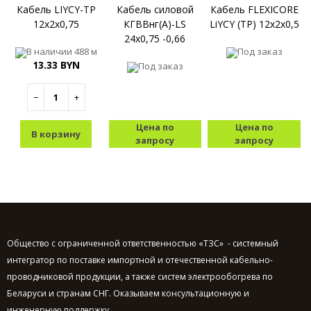
Кабель LIYCY-TP
Кабель силовой
Кабель FLEXICORE
12x2x0,75
КГВВнг(A)-LS
LiYCY (TP) 12x2x0,5
24x0,75 -0,66
В наличии
488 м
Под заказ
13.33 BYN
Под заказ
−
+
Цена по
Цена по
В корзину
запросу
запросу
Общество с ограниченной ответственностью «ТЗС» - системный
интегратор по поставке импортной и отечественной кабельно-
проводниковой продукции, а также систем электрообогрева по
Беларуси и странам СНГ. Оказываем консультационную и
инженерную поддержку.