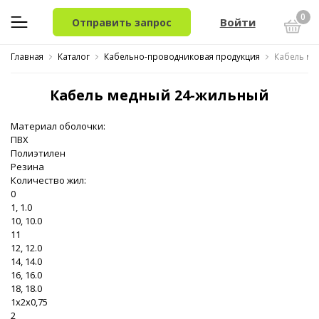
0
Войти
Отправить запрос
Главная
Каталог
Кабельно-проводниковая продукция
Кабель ме
Кабель медный 24-жильный
Материал оболочки:
ПВХ
Полиэтилен
Резина
Количество жил:
0
1, 1.0
10, 10.0
11
12, 12.0
14, 14.0
16, 16.0
18, 18.0
1x2x0,75
2