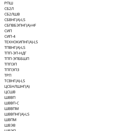
РПШ
СБ2Л
СБ2ЛШВ
СБВНГ(A)-LS
СБПВБЭПНГ(A)-HF
СИП
СИП-4
ТЕХНОКИПНГ(A)-LS
ТПВНГ(A)-LS
ТПП-ЭП-НДГ
ТПП-ЭПББШП
ТППЭП
ТППЭПЗ
ТРП
ТСВНГ(A)-LS
ЦСБНЛШНГ(A)
ЦСШВ
ШВВП
ШВВП-С
ШВВПМ
ШВВПНГ(A)-LS
ШВПМ
ШВЭВ
ШВЭП