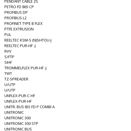
PENDANT CABLE 2S
PETRO FD 865 CP
PROFIBUS DP
PROFIBUS L2
PROFINET TYPE B FLEX
PTFE EXTRUSION
PUL
REELTEC KSM-S (N)SHTOU-J
REELTEC PUR-HF -J
RVV
S/FTP
SIHF
TROMMELFLEX PUR-HF -J
TWT
TZ-SPREADER
U/UTP
U/UTP
UNFLEX-PUR-C-HF
UNFLEX-PUR-HF
UNITR. BUS IBS FD P COMBI A
UNITRONIC
UNITRONIC 300
UNITRONIC 300 STP
UNITRONIC BUS