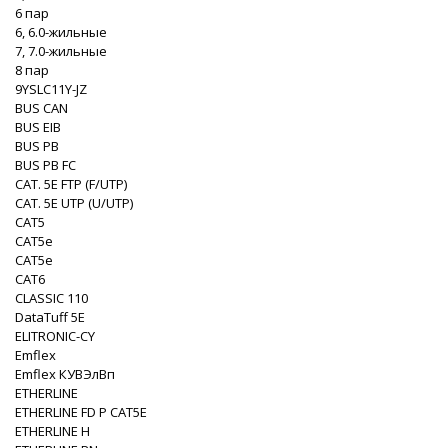
6 пар
6, 6.0-жильные
7, 7.0-жильные
8 пар
9YSLC11Y-JZ
BUS CAN
BUS EIB
BUS PB
BUS PB FC
CAT. 5Е FTP (F/UTP)
CAT. 5Е UTP (U/UTP)
CAT5
CAT5e
CAT5e
CAT6
CLASSIC 110
DataTuff 5E
ELITRONIC-CY
Emflex
Emflex КУВЭлВп
ETHERLINE
ETHERLINE FD P CAT5E
ETHERLINE H