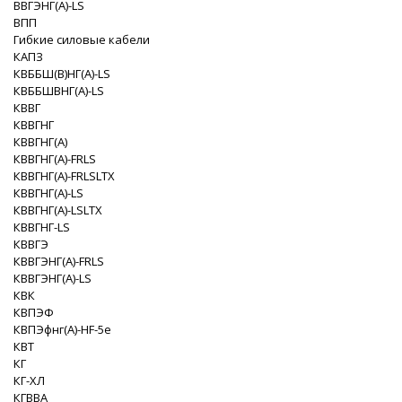
ВВГЭНГ(A)-LS
ВПП
Гибкие силовые кабели
КАПЗ
КВББШ(В)НГ(A)-LS
КВББШВНГ(A)-LS
КВВГ
КВВГНГ
КВВГНГ(A)
КВВГНГ(A)-FRLS
КВВГНГ(A)-FRLSLTX
КВВГНГ(A)-LS
КВВГНГ(A)-LSLTX
КВВГНГ-LS
КВВГЭ
КВВГЭНГ(A)-FRLS
КВВГЭНГ(A)-LS
КВК
КВПЭФ
КВПЭфнг(А)-HF-5e
КВТ
КГ
КГ-ХЛ
КГВВА