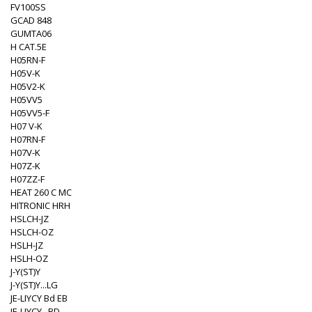
FV100SS
GCAD 848
GUMTA06
H CAT.5E
H05RN-F
H05V-K
H05V2-K
H05VV5
H05VV5-F
H07 V-K
H07RN-F
H07V-K
H07Z-K
H07ZZ-F
HEAT 260 C MC
HITRONIC HRH
HSLCH-JZ
HSLCH-OZ
HSLH-JZ
HSLH-OZ
J-Y(ST)Y
J-Y(ST)Y...LG
JE-LIYCY Bd EB
JE-LIYCY...BD