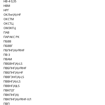
НВ-4 0,35
НВМ
НРГ
ОКЛнг(А)-HF
ОКСТМ
ОКСТЦ
ОМЗКГЦ
ПАВ
ПАРАКС РК
ПБВВ
ПБВВГ
ПБПНГ(A)-FRHF
ПВ-3
ПВАМ
ПВБВНГ(A)-LS
ПВБПНГ(A)-FRHF
ПВБПНГ(A)-HF
ПВВГЭНГ(A)-LS
ПВВНГ(A)-LS
ПВВНГ(A)LS
ПВКП2Г
ПВКПНГ(A)
ПВКПНГ(A)-FRHF-XЛ
ПВП