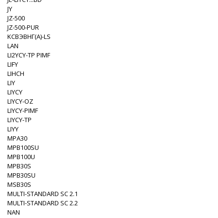
JY
JZ-500
JZ-500-PUR
KСВЭВНГ(A)-LS
LAN
LI2YCY-TP PIMF
LIFY
LIHCH
LIY
LIYCY
LIYCY-OZ
LIYCY-PIMF
LIYCY-TP
LIYY
MPA30
MPB100SU
MPB100U
MPB30S
MPB30SU
MSB30S
MULTI-STANDARD SC 2.1
MULTI-STANDARD SC 2.2
NAN